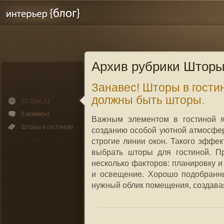
Архив рубрики
Шторы
Занавес! Шторы в гостин
должны быть шторы.
10 Сен, 11
0 коммент.
Важным элементом в гостиной я
Шторы в гостиную
созданию особой уютной атмосфе
строгие линии окон. Такого эффек
выбрать шторы для гостиной. П
несколько факторов: планировку 
и освещение. Хорошо подобранны
нужный облик помещения, создавая [