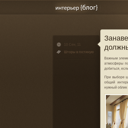
Занаве
10 Сен, 11
должны
Шторы в гостиную
Важным элеме
атмосферы по
добиться, есл
При выборе ш
общий интер
нужный облик 