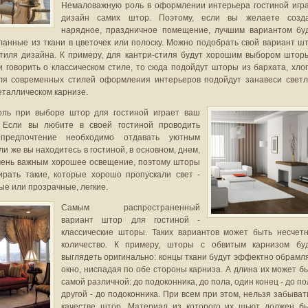
Немаловажную роль в оформлении интерьера гостиной игр
дизайн самих штор. Поэтому, если вы желаете созд
нарядное, праздничное помещение, лучшим вариантом бу
ланные из ткани в цветочек или полоску. Можно подобрать свой вариант ш
стиля дизайна. К примеру, для кантри-стиля будут хорошим выбором штор
и говорить о классическом стиле, то сюда подойдут шторы из бархата, хло
ля современных стилей оформления интерьеров подойдут занавеси свет
еталлическом карнизе.
оль при выборе штор для гостиной играет ваш
. Если вы любите в своей гостиной проводить
предпочтение необходимо отдавать уютным
ли же вы находитесь в гостиной, в основном, днем,
очень важным хорошее освещение, поэтому шторы
ирать такие, которые хорошо пропускали свет -
е или прозрачные, легкие.
Самым распространенный
вариант штор для гостиной -
классические шторы. Таких вариантов может быть несчет
количество. К примеру, шторы с обвитым карнизом бу
выглядеть оригинально: концы ткани будут эффектно обрамл
окно, ниспадая по обе стороны карниза. А длина их может б
самой различной: до подоконника, до пола, один конец - до по
другой - до подоконника. При всем при этом, нельзя забыват
качестве штор. Материал из которого их шьют должен б