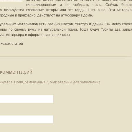
гипоаллергенным и не собирать пыль. Сейчас боль
ью пользуются хлопковые шторы или же гардины из льна. Эти матери
иродные и прекрасно действуют на атмосферу в доме.
уральных материалов есть разных цветов, текстур и длины. Вы легко смож
оры по своему вкусу из натуральной ткани. Тогда будут "убиты два зайца
ьза интерьера и оформления ваших окон.
охожих статей
 комментарий
икуется. Поля, отмеченные
*
, обязательны для заполнения.