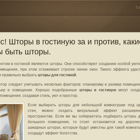
Г
с! Шторы в гостиную за и против, каки
 быть шторы.
нтом в гостиной являются шторы. Они способствуют созданию особой уют
мещения, при этом сглаживают строгие линии окон. Такого эффекта удас
и правильно выбрать
шторы для гостиной
.
тор следует учитывать несколько факторов: планировку и размер помещен
ьер и освещение. Хорошо подобранные
шторы в гостиную
могут созд
помещения, создавая стиль, уют и простор.
Если выбирать шторы для небольшой комнатушки под ц
стен, можно создать визуальный эффект расширен
пространства. Если же вы собираетесь подбирать шторы 
большого помещения, то стоит остановится на дороги
шикарных шторах, которые будут уместны для такой комнат
создадут эффект богатства.