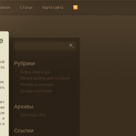
лавная
Статьи
Карта сайта
е
ной
Рубрики
тся
Ковры обои и д.р.
Мягкая мебель для гостиной
ия,
Техника в гостиную
ать
Шторы в гостиную
вет
Архивы
ия
для
Сентябрь 2011
х и
ы и
Ссылки