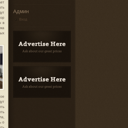
ает
ать
Админ
дут
тор
Вход
ы в
пка
лых
ное
дут
ять
ыть
ла,
ь о
ыть