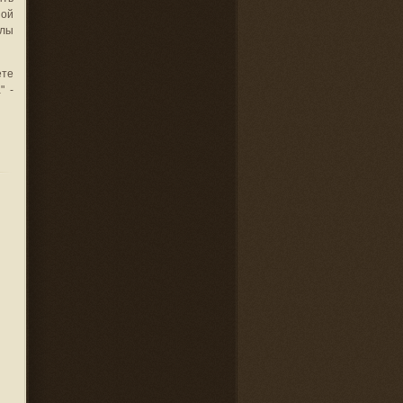
шой
алы
ете
" -