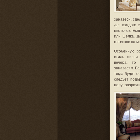
занавеси, сде
для каждого 
цветочек. Есл
или шелка. Д
оттенков на м
Особенную р
стиль жизни
вечера, то 
занавесям. Ес
тогда будет 
следует подб
полупрозрачны