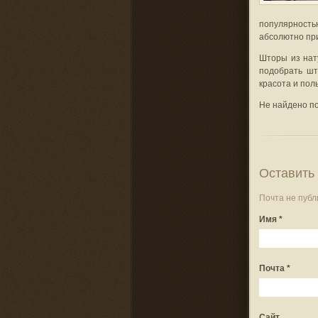
популярност
абсолютно пр
Шторы из нат
подобрать шт
красота и пол
Не найдено п
Оставить
Почта не публ
Имя
*
Почта
*
Сайт