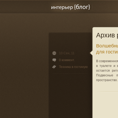
Архив 
Волшебны
для гости
10 Сен, 11
0 коммент.
В современном
в туалете и 
Техника в гостиную
остается рит
Подвесные п
пространство.