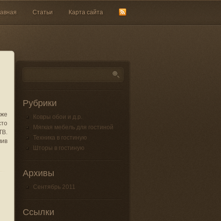
лавная
Статьи
Карта сайта
Рубрики
аже
Ковры обои и д.р.
сто
Мягкая мебель для гостиной
ТВ.
Техника в гостиную
мив
Шторы в гостиную
Архивы
Сентябрь 2011
Ссылки