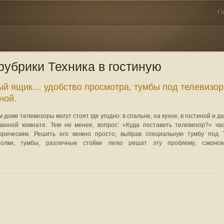
Г
рубрики
Техника в гостиную
й ящик… удобство просмотра, тумбы под телевизор
ной.
 доме телевизоры могут стоят где угодно: в спальне, на кухне, в гостиной и д
ванной комнате. Тем не менее, вопрос: «Куда поставить телевизор?» ча
орическим. Решить его можно просто, выбрав специальную тумбу под 
олки, тумбы, различные стойки легко решат эту проблему, сэконо